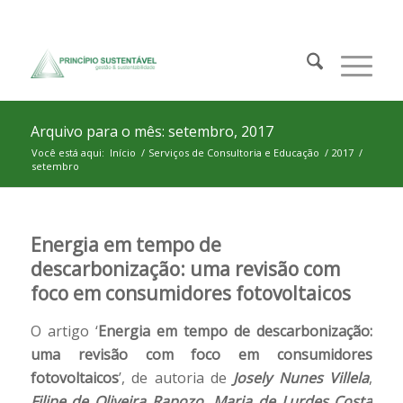
Arquivo para o mês: setembro, 2017
Você está aqui:
Início
/
Serviços de Consultoria e Educação
/
2017
/
setembro
Energia em tempo de
descarbonização: uma revisão com
foco em consumidores fotovoltaicos
O artigo ‘
Energia em tempo de descarbonização:
uma revisão com foco em consumidores
fotovoltaicos
’, de autoria de
Josely Nunes Villela
,
Filipe de Oliveira Rapozo
,
Maria de Lurdes Costa